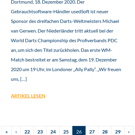
Dortmund, 18. Dezember 2020. Der
Gebrauchtsoftware-Händler usedSoft ist neuer
Sponsor des dreifachen Darts-Weltmeisters Michael
van Gerwen. Der Niederländer tritt aktuell bei der
World Darts Championship des Profiverbands PDC
an, um sich den Titel zurückholen. Das erste WM-
Match bestreitet er am Samstag, dem 19. Dezember
2020 um 19 Uhr, im Londoner „Ally Pally“. „Wir freuen
uns, […]
ARTIKEL LESEN
«
‹
22
23
24
25
26
27
28
29
›