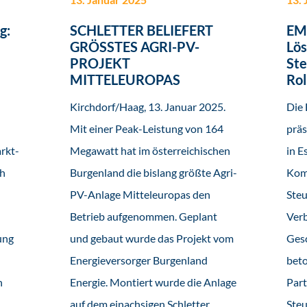
g:
SCHLETTER BELIEFERT
EM
GRÖSSTES AGRI-PV-
Lös
PROJEKT
Ste
MITTELEUROPAS
Rol
Kirchdorf/Haag, 13. Januar 2025.
Die
Mit einer Peak-Leistung von 164
präs
rkt-
Megawatt hat im österreichischen
in E
ch
Burgenland die bislang größte Agri-
Kom
PV-Anlage Mitteleuropas den
Ste
Betrieb aufgenommen. Geplant
Ver
ung
und gebaut wurde das Projekt vom
Gesc
Energieversorger Burgenland
beto
n
Energie. Montiert wurde die Anlage
Part
auf dem einachsigen Schletter
Steu