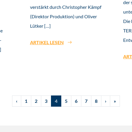
der 
verstärkt durch Christopher Kämpf
unt
(Direktor Produktion) und Oliver
Die
Lütker […]
ie
TER
-
Entw
ARTIKEL LESEN
]
ART
‹
1
2
3
4
5
6
7
8
›
»