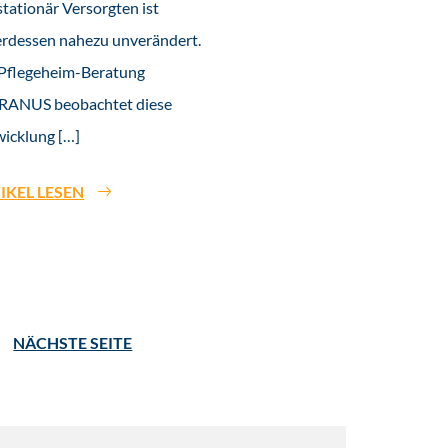
stationär Versorgten ist
erdessen nahezu unverändert.
 Pflegeheim-Beratung
RANUS beobachtet diese
icklung […]
IKEL LESEN
NÄCHSTE SEITE