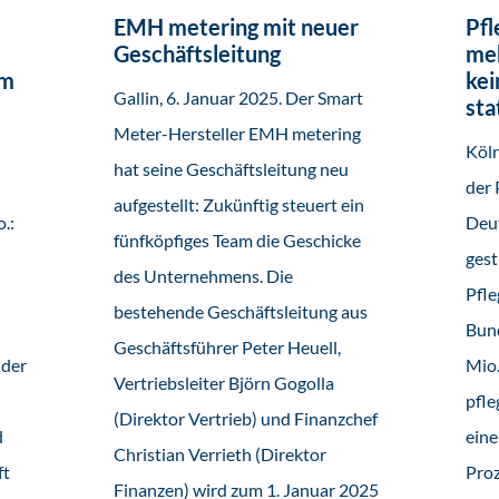
EMH metering mit neuer
Pfl
Geschäftsleitung
meh
im
kei
Gallin, 6. Januar 2025. Der Smart
sta
Meter-Hersteller EMH metering
Köln
hat seine Geschäftsleitung neu
der 
aufgestellt: Zukünftig steuert ein
.:
Deut
fünfköpfiges Team die Geschicke
gest
des Unternehmens. Die
Pfle
bestehende Geschäftsleitung aus
Bun
Geschäftsführer Peter Heuell,
 der
Mio
Vertriebsleiter Björn Gogolla
pfle
(Direktor Vertrieb) und Finanzchef
d
ein
Christian Verrieth (Direktor
ft
Proz
Finanzen) wird zum 1. Januar 2025