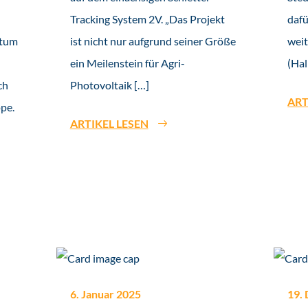
Tracking System 2V. „Das Projekt
dafü
ctum
ist nicht nur aufgrund seiner Größe
weit
ein Meilenstein für Agri-
(Hal
ch
Photovoltaik […]
ART
pe.
ARTIKEL LESEN
6. Januar 2025
19.