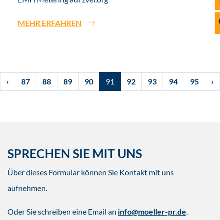
MEHR ERFAHREN
‹
87
88
89
90
91
92
93
94
95
›
SPRECHEN SIE MIT UNS
Über dieses Formular können Sie Kontakt mit uns
aufnehmen.
Oder Sie schreiben eine Email an
info@moeller-pr.de
.