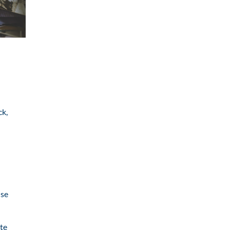
ck,
ise
te