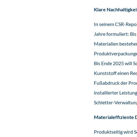
Klare Nachhaltigkei
In seinem CSR-Repor
Jahre formuliert: Bi
Materialien bestehen
Produktverpackungen
Bis Ende 2025 will S
Kunststoff einen Rec
Fußabdruck der Prod
installierter Leistu
Schletter-Verwaltun
Materialeffiziente 
Produktseitig wird Sc