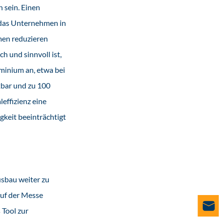
 sein. Einen
t das Unternehmen in
men reduzieren
h und sinnvoll ist,
minium an, etwa bei
stbar und zu 100
effizienz eine
gkeit beeinträchtigt
usbau weiter zu
uf der Messe
 Tool zur