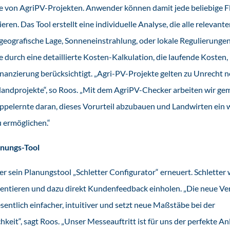
 von AgriPV-Projekten. Anwender können damit jede beliebige Fl
eren. Das Tool erstellt eine individuelle Analyse, die alle relevant
 geografische Lage, Sonneneinstrahlung, oder lokale Regulierungen
 durch eine detaillierte Kosten-Kalkulation, die laufende Kosten
nanzierung berücksichtigt. „Agri-PV-Projekte gelten zu Unrecht 
ilandprojekte“, so Roos. „Mit dem AgriPV-Checker arbeiten wir g
pelernte daran, dieses Vorurteil abzubauen und Landwirten ein w
 ermöglichen.“
anungs-Tool
r sein Planungstool „Schletter Configurator“ erneuert. Schletter 
ntieren und dazu direkt Kundenfeedback einholen. „Die neue Ve
sentlich einfacher, intuitiver und setzt neue Maßstäbe bei der
keit“, sagt Roos. „Unser Messeauftritt ist für uns der perfekte A