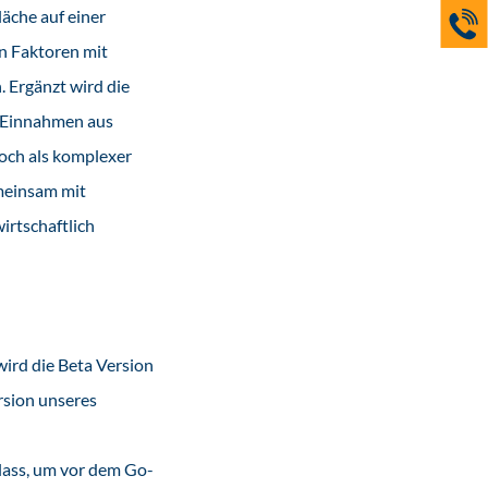
äche auf einer
en Faktoren mit
. Ergänzt wird die
, Einnahmen aus
noch als komplexer
emeinsam mit
irtschaftlich
wird die Beta Version
rsion unseres
nlass, um vor dem Go-