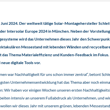
 Juni 2024. Der weltweit tätige Solar-Montagehersteller Schle
f der Intersolar Europe 2024 in München. Neben der Vorstellun
esysteme wird das Unternehmen dieses Jahr den Schwerpunkt 
pektakulären Messestand mit lebenden Wänden und recycelbaren
t das Thema Materialeffizienz und Kunden-Feedback im Fokus.
 neue digitale Tools vor.
men war Nachhaltigkeit für uns schon immer zentral“, betont Schl
üngsten Unternehmensentwicklung hat das Thema aber noch einmal
 Wir haben vor einigen Wochen unseren ersten Nachhaltigkeits
 arbeiten intensiv an unserem Fußabdruck als Unternehmen, und wi
s wollen wir dieses Jahr mit unserem grünen, lebenden Messestand