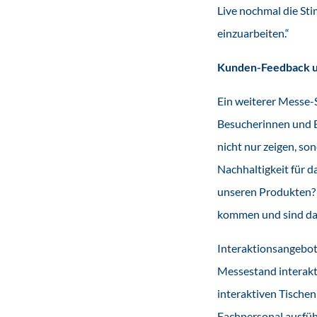
Live nochmal die S
einzuarbeiten.“
Kunden-Feedback u
Ein weiterer Messe-
Besucherinnen und Be
nicht nur zeigen, s
Nachhaltigkeit für d
unseren Produkten? 
kommen und sind dan
Interaktionsangebote
Messestand interakti
interaktiven Tische
Fachpersonal ausfüh