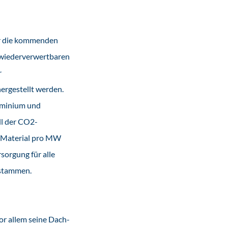
für die kommenden
s wiederverwertbaren
r
ergestellt werden.
luminium und
ll der CO2-
g Material pro MW
sorgung für alle
 stammen.
vor allem seine Dach-