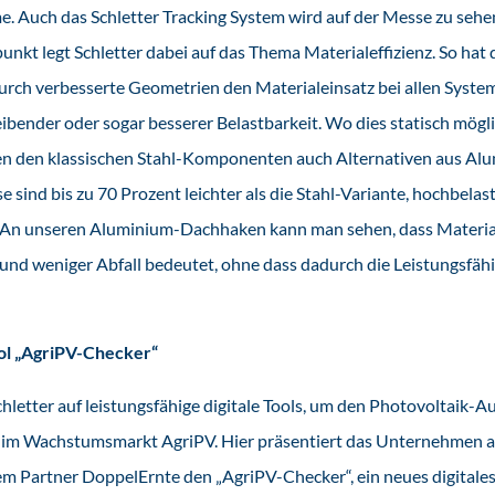
. Auch das Schletter Tracking System wird auf der Messe zu sehen
nkt legt Schletter dabei auf das Thema Materialeffizienz. So ha
durch verbesserte Geometrien den Materialeinsatz bei allen Syste
eibender oder sogar besserer Belastbarkeit. Wo dies statisch möglic
ben den klassischen Stahl-Komponenten auch Alternativen aus Alu
 sind bis zu 70 Prozent leichter als die Stahl-Variante, hochbela
 „An unseren Aluminium-Dachhaken kann man sehen, dass Material
nd weniger Abfall bedeutet, ohne dass dadurch die Leistungsfähi
ol „AgriPV-Checker“
Schletter auf leistungsfähige digitale Tools, um den Photovoltaik-A
 im Wachstumsmarkt AgriPV. Hier präsentiert das Unternehmen a
m Partner DoppelErnte den „AgriPV-Checker“, ein neues digitales