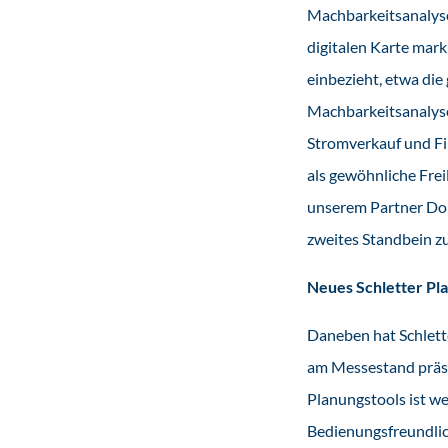
Machbarkeitsanalyse
digitalen Karte marki
einbezieht, etwa die
Machbarkeitsanalyse
Stromverkauf und Fi
als gewöhnliche Fre
unserem Partner Dop
zweites Standbein zu
Neues Schletter Pl
Daneben hat Schlette
am Messestand präse
Planungstools ist we
Bedienungsfreundlich