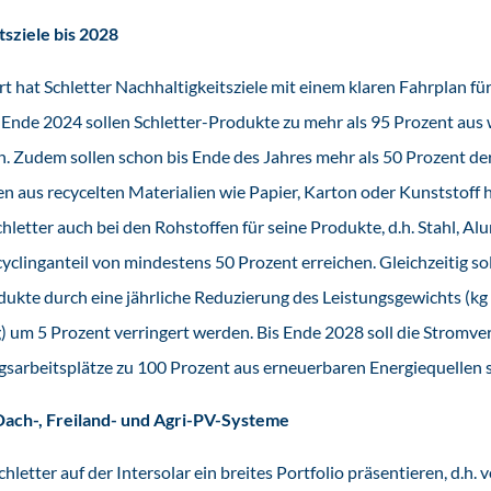
tsziele bis 2028
t hat Schletter Nachhaltigkeitsziele mit einem klaren Fahrplan 
s Ende 2024 sollen Schletter-Produkte zu mehr als 95 Prozent au
. Zudem sollen schon bis Ende des Jahres mehr als 50 Prozent de
 aus recycelten Materialien wie Papier, Karton oder Kunststoff h
chletter auch bei den Rohstoffen für seine Produkte, d.h. Stahl, A
yclinganteil von mindestens 50 Prozent erreichen. Gleichzeitig so
ukte durch eine jährliche Reduzierung des Leistungsgewichts (k
ng) um 5 Prozent verringert werden. Bis Ende 2028 soll die Stromver
gsarbeitsplätze zu 100 Prozent aus erneuerbaren Energiequellen
Dach-, Freiland- und Agri-PV-Systeme
hletter auf der Intersolar ein breites Portfolio präsentieren, d.h. 