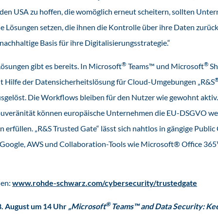
den USA zu hoffen, die womöglich erneut scheitern, sollten Unte
e Lösungen setzen, die ihnen die Kontrolle über ihre Daten zurüc
nachhaltige Basis für ihre Digitalisierungsstrategie.“
®
®
ösungen gibt es bereits. In Microsoft
Teams™ und Microsoft
Sh
t Hilfe der Datensicherheitslösung für Cloud-Umgebungen „R&S
sgelöst. Die Workflows bleiben für den Nutzer wie gewohnt aktiv.
uveränität können europäische Unternehmen die EU-DSGVO wel
 erfüllen. „R&S Trusted Gate“ lässt sich nahtlos in gängige Public
 Google, AWS und Collaboration-Tools wie Microsoft® Office 36
nen:
www.rohde-schwarz.com/cybersecurity/trustedgate
®
. August um 14 Uhr
„
Microsoft
Teams™ and Data Security: Kee