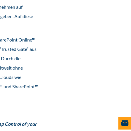
rnehmen auf
kgeben. Auf diese
arePoint Online™
®
Trusted Gate“ aus
 Durch die
tweit ohne
 Clouds wie
5™ und SharePoint™
p Control of your