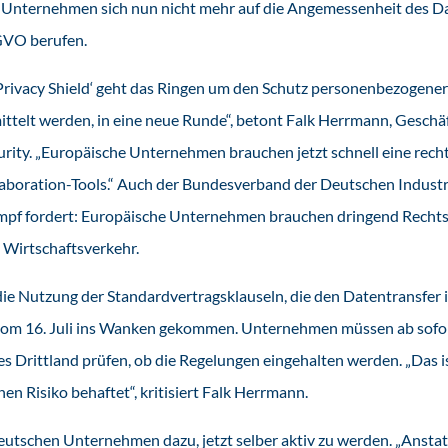
 Unternehmen sich nun nicht mehr auf die Angemessenheit des D
GVO berufen.
Privacy Shield‘ geht das Ringen um den Schutz personenbezogener 
ittelt werden, in eine neue Runde“, betont Falk Herrmann, Gesch
rity. „Europäische Unternehmen brauchen jetzt schnell eine recht
laboration-Tools.“ Auch der Bundesverband der Deutschen Industri
mpf fordert: Europäische Unternehmen brauchen dringend Rechts
 Wirtschaftsverkehr.
e Nutzung der Standardvertragsklauseln, die den Datentransfer in
l vom 16. Juli ins Wanken gekommen. Unternehmen müssen ab sofo
es Drittland prüfen, ob die Regelungen eingehalten werden. „Das i
n Risiko behaftet“, kritisiert Falk Herrmann.
utschen Unternehmen dazu, jetzt selber aktiv zu werden. „Anstat