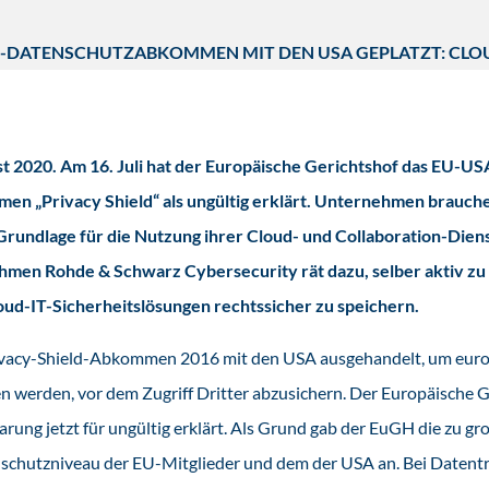
D-DATENSCHUTZABKOMMEN MIT DEN USA GEPLATZT: CLOU
 2020. Am 16. Juli hat der Europäische Gerichtshof das EU-US
n „Privacy Shield“ als ungültig erklärt. Unternehmen brauche
Grundlage für die Nutzung ihrer Cloud- und Collaboration-Diens
hmen Rohde & Schwarz Cybersecurity rät dazu, selber aktiv zu
ud-IT-Sicherheitslösungen rechtssicher zu speichern.
ivacy-Shield-Abkommen 2016 mit den USA ausgehandelt, um euro
n werden, vor dem Zugriff Dritter abzusichern. Der Europäische G
rung jetzt für ungültig erklärt. Als Grund gab der EuGH die zu g
chutzniveau der EU-Mitglieder und dem der USA an. Bei Datentr