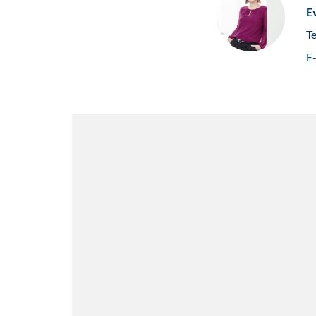
E
T
E