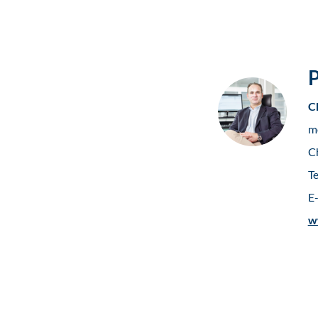
P
C
m
C
Te
E
w