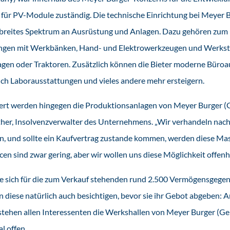
für PV-Module zuständig. Die technische Einrichtung bei Meyer 
 breites Spektrum an Ausrüstung und Anlagen. Dazu gehören zum 
ngen mit Werkbänken, Hand- und Elektrowerkzeugen und Werkst
gen oder Traktoren. Zusätzlich können die Bieter moderne Büro
uch Laborausstattungen und vieles andere mehr ersteigern.
gert werden hingegen die Produktionsanlagen von Meyer Burger (
löther, Insolvenzverwalter des Unternehmens. „Wir verhandeln nach
n, und sollte ein Kaufvertrag zustande kommen, werden diese Ma
en sind zwar gering, aber wir wollen uns diese Möglichkeit offenh
 die sich für die zum Verkauf stehenden rund 2.500 Vermögensgege
n diese natürlich auch besichtigen, bevor sie ihr Gebot abgeben:
 stehen allen Interessenten die Werkshallen von Meyer Burger (G
l offen.