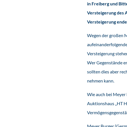
in Freiberg und Bit
Versteigerung des
Versteigerung endet
Wegen der großen Me
aufeinanderfolgende
Versteigerung stehen
Wer Gegenstände erst
sollten dies aber rec
nehmen kann.
Wie auch bei Meyer B
Auktionshaus „HT H
Vermögensgegenstän
Meyer Burger (Germa