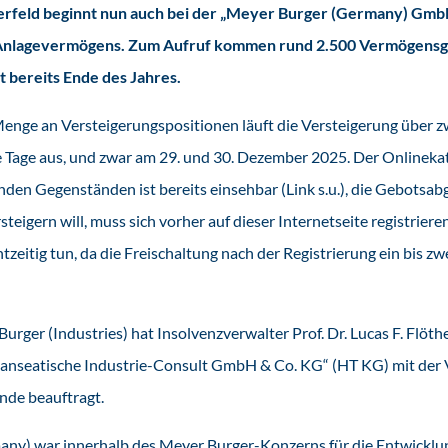
terfeld beginnt nun auch bei der „Meyer Burger (Germany) Gmb
 Anlagevermögens. Zum Aufruf kommen rund 2.500 Vermögensg
 bereits Ende des Jahres.
nge an Versteigerungspositionen läuft die Versteigerung über z
 Tage aus, und zwar am 29. und 30. Dezember 2025. Der Onlinekata
den Gegenständen ist bereits einsehbar (Link s.u.), die Gebotsa
eigern will, muss sich vorher auf dieser Internetseite registriere
htzeitig tun, da die Freischaltung nach der Registrierung ein bis z
urger (Industries) hat Insolvenzverwalter Prof. Dr. Lucas F. Flö
anseatische Industrie-Consult GmbH & Co. KG“ (HT KG) mit der 
de beauftragt.
ny) war innerhalb des Meyer Burger-Konzerns für die Entwicklu