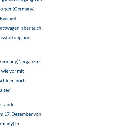
Burger (Germany)
Beispiel
attwagen, aber auch
ausstattung und
Germany)“, ergänzte
 wie vor mit
schinen noch
alten.“
nstände
 Am 17. Dezember von
ermany) in