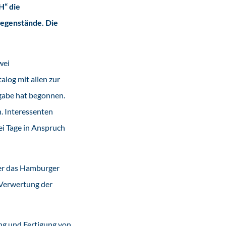
H“ die
egenstände. Die
wei
log mit allen zur
bgabe hat begonnen.
n. Interessenten
wei Tage in Anspruch
ther das Hamburger
Verwertung der
ng und Fertigung von