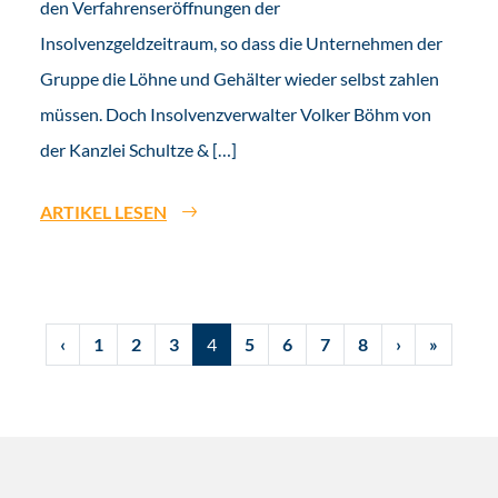
den Verfahrenseröffnungen der
Insolvenzgeldzeitraum, so dass die Unternehmen der
Gruppe die Löhne und Gehälter wieder selbst zahlen
müssen. Doch Insolvenzverwalter Volker Böhm von
der Kanzlei Schultze & […]
ARTIKEL LESEN
‹
1
2
3
4
5
6
7
8
›
»